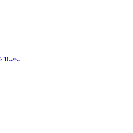
/Huawei