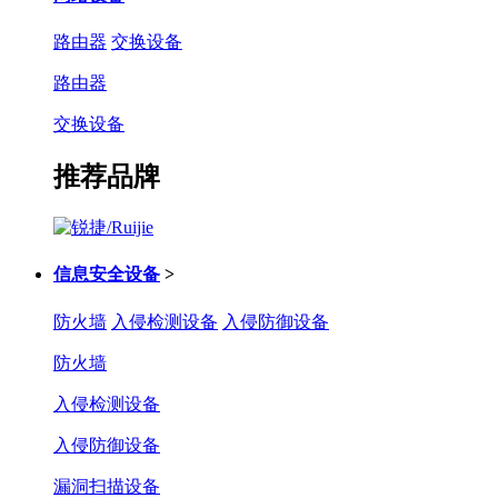
路由器
交换设备
路由器
交换设备
推荐品牌
信息安全设备
>
防火墙
入侵检测设备
入侵防御设备
防火墙
入侵检测设备
入侵防御设备
漏洞扫描设备