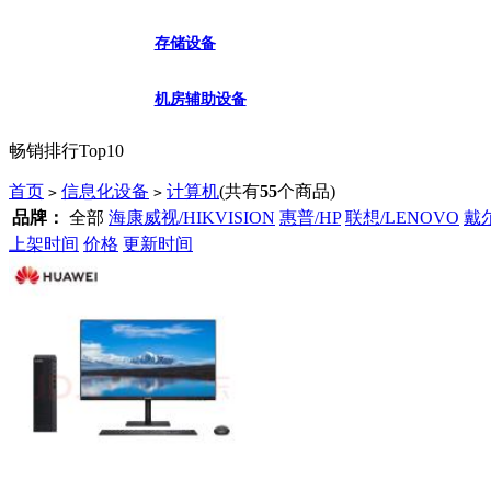
存储设备
机房辅助设备
畅销排行Top10
首页
信息化设备
计算机
(共有
55
个商品)
>
>
品牌：
全部
海康威视/HIKVISION
惠普/HP
联想/LENOVO
戴尔
上架时间
价格
更新时间