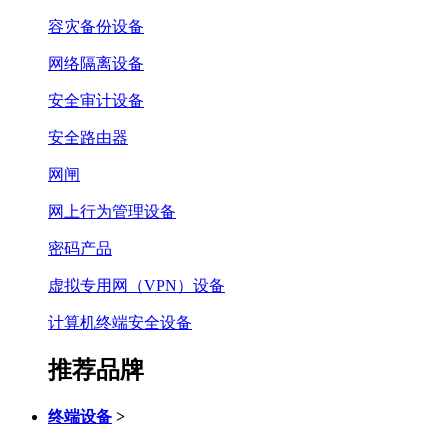
容灾备份设备
网络隔离设备
安全审计设备
安全路由器
网闸
网上行为管理设备
密码产品
虚拟专用网（VPN）设备
计算机终端安全设备
推荐品牌
终端设备
>