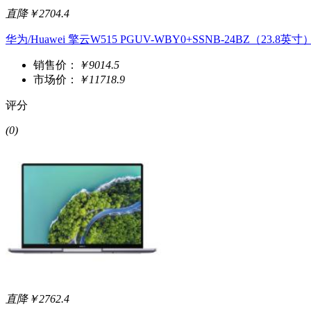
直降￥2704.4
华为/Huawei 擎云W515 PGUV-WBY0+SSNB-24BZ（23.8
销售价：
￥9014.5
市场价：
￥11718.9
评分
(0)
直降￥2762.4