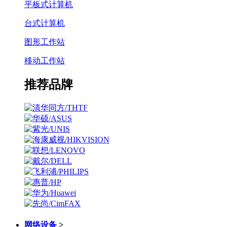
平板式计算机
台式计算机
图形工作站
移动工作站
推荐品牌
网络设备
>