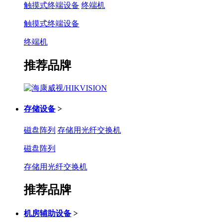
触摸式终端设备
终端机
触摸式终端设备
终端机
推荐品牌
存储设备
>
磁盘阵列
存储用光纤交换机
磁盘阵列
存储用光纤交换机
推荐品牌
机房辅助设备
>