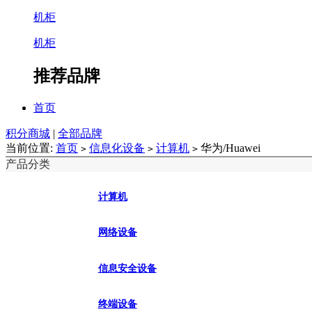
机柜
机柜
推荐品牌
首页
积分商城
|
全部品牌
当前位置:
首页
信息化设备
计算机
华为/Huawei
>
>
>
产品分类
计算机
网络设备
信息安全设备
终端设备