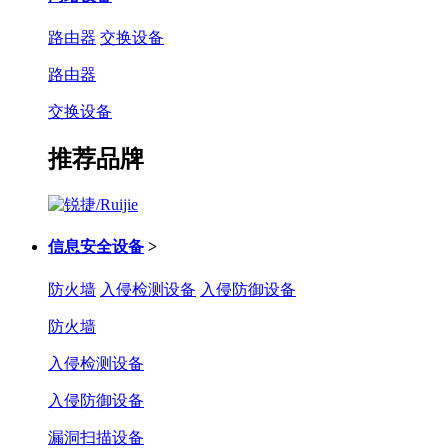
路由器
交换设备
路由器
交换设备
推荐品牌
信息安全设备
>
防火墙
入侵检测设备
入侵防御设备
防火墙
入侵检测设备
入侵防御设备
漏洞扫描设备