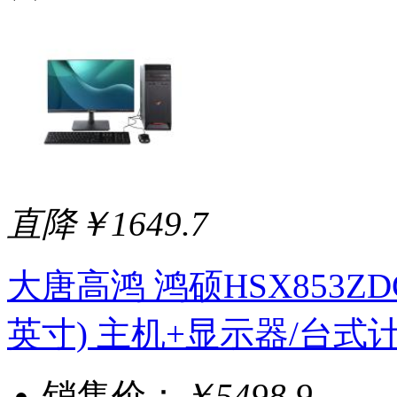
直降￥1649.7
大唐高鸿 鸿硕HSX853ZDC-
英寸) 主机+显示器/台式
销售价：
￥5498.9