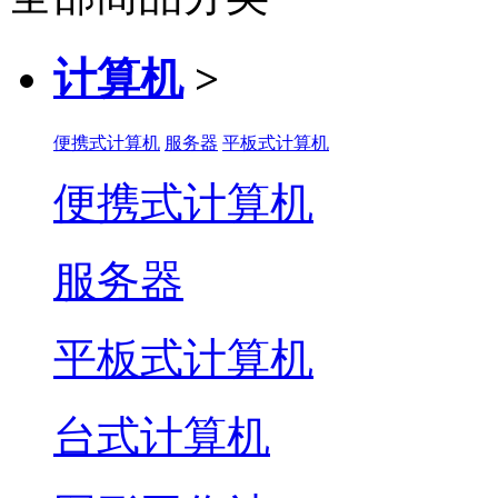
计算机
>
便携式计算机
服务器
平板式计算机
便携式计算机
服务器
平板式计算机
台式计算机