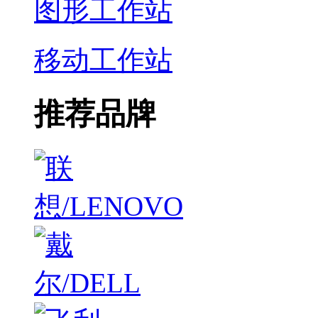
图形工作站
移动工作站
推荐品牌