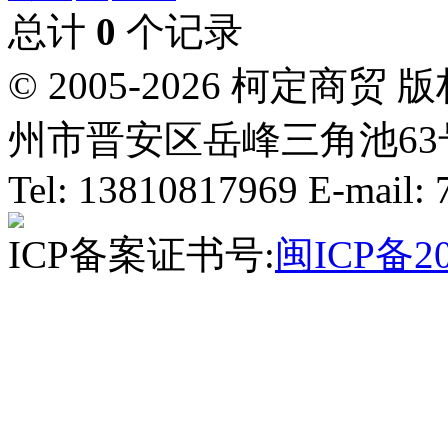
总计
0
个记录
© 2005-2026 柯定
州市晋安区岳峰三角池63号
Tel: 13810817969 E-mail
ICP备案证书号:
闽ICP备20