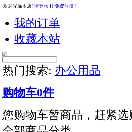
欢迎光临本店
[ 请登录 ]
[ 免费注册 ]
我的订单
收藏本站
热门搜索:
办公用品
购物车
0
件
您购物车暂商品，赶紧选
全部商品分类