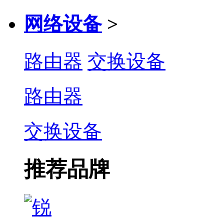
网络设备
>
路由器
交换设备
路由器
交换设备
推荐品牌