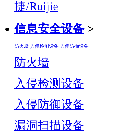
信息安全设备
>
防火墙
入侵检测设备
入侵防御设备
防火墙
入侵检测设备
入侵防御设备
漏洞扫描设备